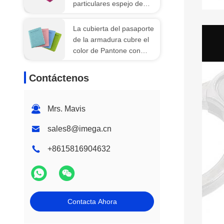
particulares espejo de
aluminio del rectángulo
del tenedor de la tarjeta
La cubierta del pasaporte
de presentación
de la armadura cubre el
color de Pantone con
cuero del rectángulo de la
cartera de la PU
Contáctenos
Mrs. Mavis
sales8@imega.cn
+8615816904632
Contacta Ahora