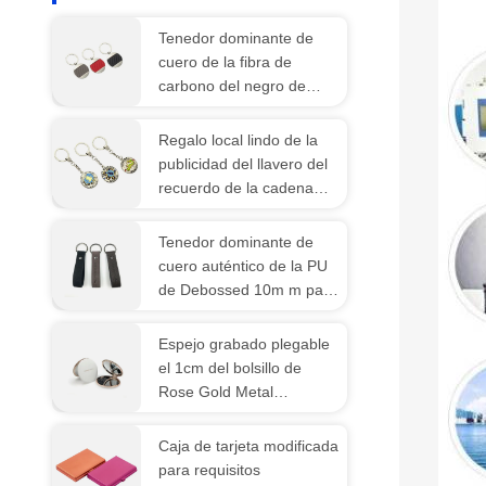
Tenedor dominante de
cuero de la fibra de
carbono del negro de
cuero rojo de los llaveros
5m m Pantone
Regalo local lindo de la
publicidad del llavero del
recuerdo de la cadena
dominante del metal de
Pantone
Tenedor dominante de
cuero auténtico de la PU
de Debossed 10m m para
las llaves modificadas
para requisitos
Espejo grabado plegable
particulares
el 1cm del bolsillo de
Rose Gold Metal
Compact Mirror
densamente
Caja de tarjeta modificada
para requisitos