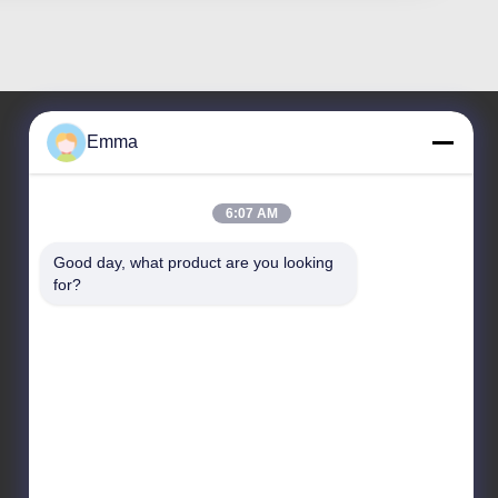
Emma
Nuestra Dirección
6:07 AM
DIRECCIÓN
Sitio 1209-1210, Hai Jun Da Building B, Guizhou DA
Good day, what product are you looking 
Dao Zhong, Ronggui, Shunde, Foshan,
for?
Guangdong, China
Tel
86-15816904632