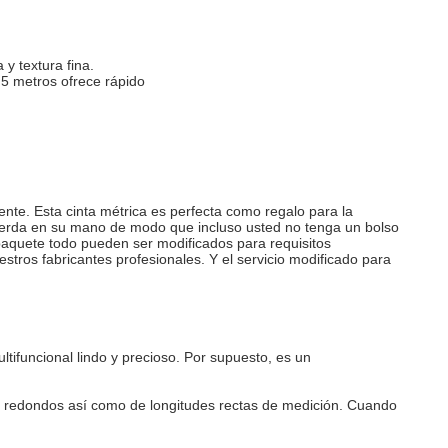
y textura fina.
1,5 metros ofrece rápido
gente. Esta cinta métrica es perfecta como regalo para la
la cuerda en su mano de modo que incluso usted no tenga un bolso
el paquete todo pueden ser modificados para requisitos
estros fabricantes profesionales. Y el servicio modificado para
tifuncional lindo y precioso. Por supuesto, es un
os redondos así como de longitudes rectas de medición. Cuando