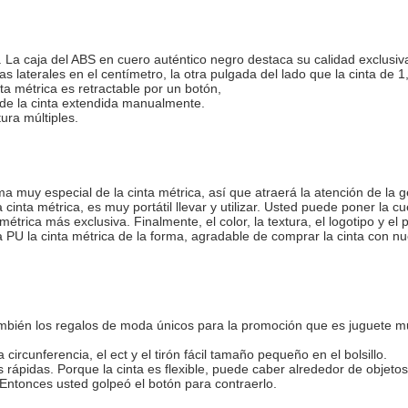
 La caja del ABS en cuero auténtico negro destaca su calidad exclusiva 
s laterales en el centímetro, la otra pulgada del lado que la cinta de 
ta métrica es retractable por un botón,
 de la cinta extendida manualmente.
ura múltiples.
ma muy especial de la cinta métrica, así que atraerá la atención de la 
a cinta métrica, es muy portátil llevar y utilizar. Usted puede poner 
 métrica más exclusiva. Finalmente, el color, la textura, el logotipo y 
la PU la cinta métrica de la forma, agradable de comprar la cinta con nu
ambién los regalos de moda únicos para la promoción que es juguete mul
rcunferencia, el ect y el tirón fácil tamaño pequeño en el bolsillo.
 rápidas. Porque la cinta es flexible, puede caber alrededor de objet
 Entonces usted golpeó el botón para contraerlo.