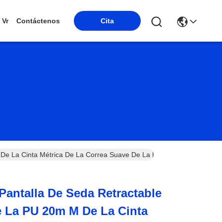
Vr
Contáctenos
Cita
De La Cinta Métrica De La Correa Suave De La Elipse
Pantalla De Seda Retractable
e La PU 20m M De La Cinta