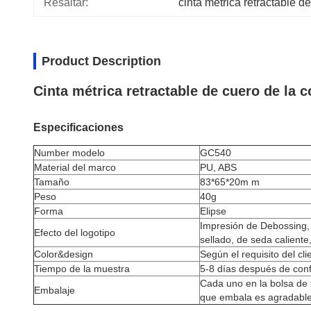
Resaltar:
cinta métrica retractable 
Product Description
Cinta métrica retractable de cuero de la c
Especificaciones
Number modelo
GC540
Material del marco
PU, ABS
Tamaño
83*65*20m m
Peso
40g
Forma
Elipse
Impresión de Debossing, 
Efecto del logotipo
sellado, de seda caliente,
Color&design
Según el requisito del cli
Tiempo de la muestra
5-8 días después de con
Cada uno en la bolsa de 
Embalaje
que embala es agradabl