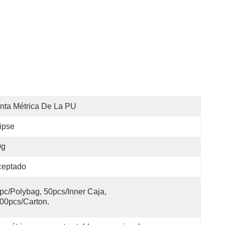
nta Métrica De La PU
ipse
0g
ceptado
pc/polybag, 50pcs/inner Caja, 
00pcs/carton.