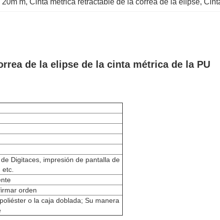
de 20m m
, 
Cinta métrica retractable de la correa de la elipse
, 
Cint
orrea de la elipse de la cinta métrica de la PU
de Digitaces, impresión de pantalla de
 etc.
ente
firmar orden
poliéster o la caja doblada; Su manera
e