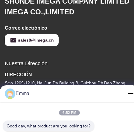
SHUNDE IMEGA COMPANY LIMITED
IMEGA CO.,LIMITED
Correo electrónico
sales8@imega.cn
Nuestra Dirección
DIRECCIÓN
Sitio 1209-1210, Hai Jun Da Building B, Guizhou DA Dao Zhong,
Ronggui, Shunde, Foshan, Guangdong, China
Emma
Tel
86-15816904632
6:52 PM
Good day, what product are you looking for?