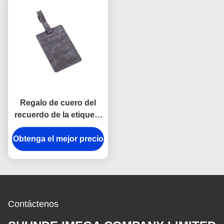
Regalo de cuero del
recuerdo de la etiqueta
del equipaje de la PU de
Obtenga el mejor precio
Grey Genuine Leather
Tag Rectangle
Contáctenos