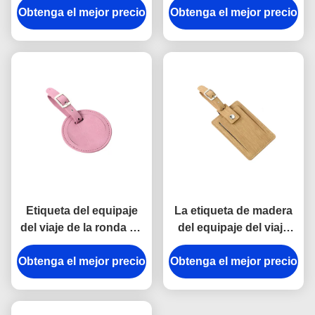
del equipaje del viaje de
Obtenga el mejor precio
Obtenga el mejor precio
equipaje de la tela del
Pantone del regalo de
rectángulo del color de
cuero de la publicidad
Pantone
Etiqueta del equipaje
La etiqueta de madera
del viaje de la ronda de
del equipaje del viaje
la PU con el regalo de la
del grano personalizó la
Obtenga el mejor precio
publicidad de la correa
Obtenga el mejor precio
PU del cuero auténtico
de la hebilla