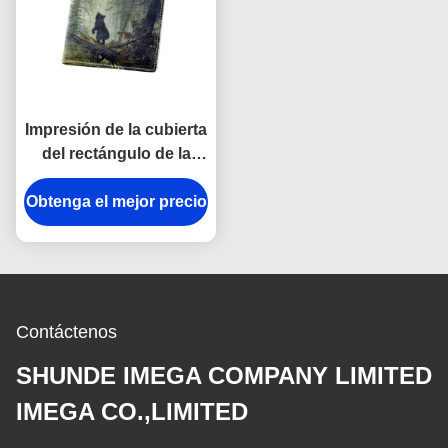
Impresión de la cubierta
del rectángulo de la
cartera del tenedor del
Obtenga el mejor precio
pasaporte de la PU del
viaje del modelo
Contáctenos
SHUNDE IMEGA COMPANY LIMITED
IMEGA CO.,LIMITED