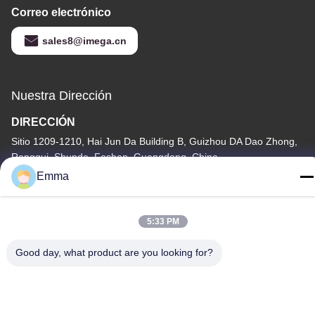
Correo electrónico
sales8@imega.cn
Nuestra Dirección
DIRECCIÓN
Sitio 1209-1210, Hai Jun Da Building B, Guizhou DA Dao Zhong,
Ronggui, Shunde, Foshan, Guangdong, China
Emma
Tel
86-15816904632
5:33 PM
Good day, what product are you looking for?
Política de privacidad
|
Mapa del Sitio
China buena calidad Tenedor de cadena dominante del metal