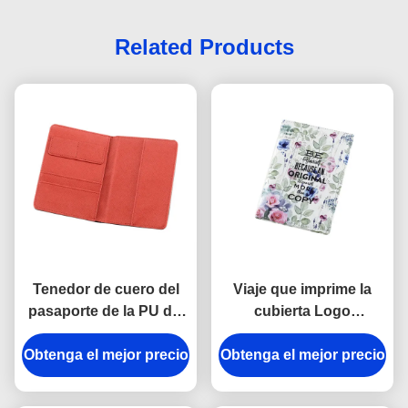
Related Products
Tenedor de cuero del
Viaje que imprime la
pasaporte de la PU del
cubierta Logo
modelo del viaje del
Personalised Passport
Obtenga el mejor precio
pasaporte del
Obtenga el mejor precio
Wallet grabado en
rectángulo cruzado del
relieve cuero del
tenedor
pasaporte de la PU