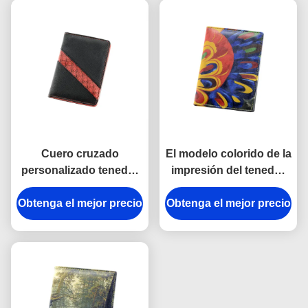
Cuero cruzado
El modelo colorido de la
personalizado tenedor
impresión del tenedor
negro de la PU del
del pasaporte del viaje
Obtenga el mejor precio
modelo del pasaporte
Obtenga el mejor precio
personalizó la cartera
del viaje
de la cubierta del
pasaporte