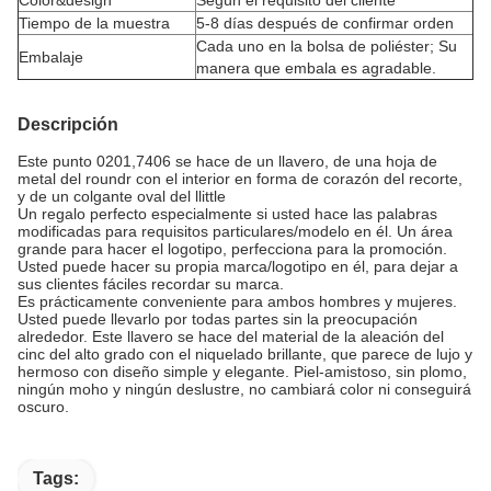
Color&design
Según el requisito del cliente
Tiempo de la muestra
5-8 días después de confirmar orden
Cada uno en la bolsa de poliéster; Su
Embalaje
manera que embala es agradable.
Descripción
Este punto 0201,7406 se hace de un llavero, de una hoja de
metal del roundr con el interior en forma de corazón del recorte,
y de un colgante oval del llittle
Un regalo perfecto especialmente si usted hace las palabras
modificadas para requisitos particulares/modelo en él. Un área
grande para hacer el logotipo, perfecciona para la promoción.
Usted puede hacer su propia marca/logotipo en él, para dejar a
sus clientes fáciles recordar su marca.
Es prácticamente conveniente para ambos hombres y mujeres.
Usted puede llevarlo por todas partes sin la preocupación
alrededor. Este llavero se hace del material de la aleación del
cinc del alto grado con el niquelado brillante, que parece de lujo y
hermoso con diseño simple y elegante. Piel-amistoso, sin plomo,
ningún moho y ningún deslustre, no cambiará color ni conseguirá
oscuro.
Tags: