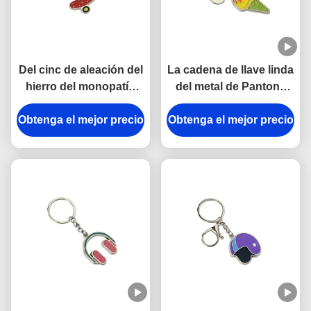
Del cinc de aleación del
La cadena de llave linda
hierro del monopatín
del metal de Pantone
mini 3.5m m Pantone
esmalta la aleación de
Obtenga el mejor precio
regalo lindo del
Obtenga el mejor precio
cadena dominante
recuerdo del llavero
gruesa del cinc del
helado del coche de 3m
m