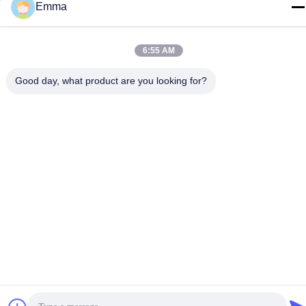
Ronggui, Shunde, Foshan, Guangdong, China
Emma
Tel
86-15816904632
6:55 AM
Good day, what product are you looking for?
Política de privacidad
|
Mapa del Sitio
China buena calidad Tenedor de cadena dominante del metal
Proveedor. Derecho de autor -2026 SHUNDE IMEGA COMPANY
LIMITED IMEGA CO.,LIMITED . Todos los derechos reservados.