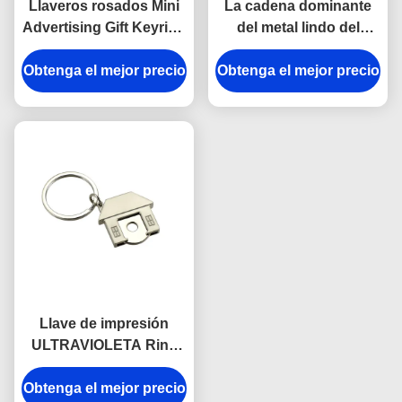
Llaveros rosados Mini
La cadena dominante
Advertising Gift Keyring
del metal lindo del
del esmalte del hierro
casco de Pantone del
Obtenga el mejor precio
del auricular
Obtenga el mejor precio
recuerdo esmalta el
grueso de Iron Man 3m
m
Llave de impresión
ULTRAVIOLETA Ring
Holder del metal de la
Obtenga el mejor precio
casa de la carretilla del