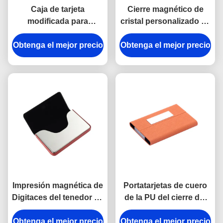
Caja de tarjeta
Cierre magnético de
modificada para
cristal personalizado de
requisitos particulares
tarjeta del espejo de
Obtenga el mejor precio
espejo de aluminio del
Obtenga el mejor precio
aluminio de la caja
rectángulo del tenedor
de la tarjeta de
presentación
Impresión magnética de
Portatarjetas de cuero
Digitaces del tenedor de
de la PU del cierre del
la tarjeta de visita de
tenedor de la tarjeta de
Obtenga el mejor precio
aluminio de la caja de
Obtenga el mejor precio
presentación de