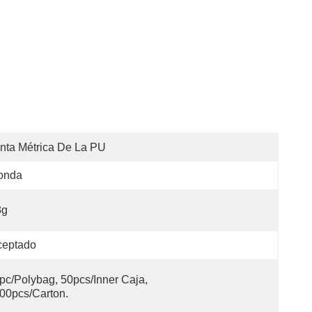
nta Métrica De La PU
onda
3g
ceptado
pc/polybag, 50pcs/inner Caja, 
00pcs/carton.