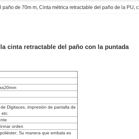
del paño de 70m m
, 
Cinta métrica retractable del paño de la PU
, 
c
la cinta retractable del paño con la puntada
ness20mm
de Digitaces, impresión de pantalla de
 etc.
ente
firmar orden
 poliéster; Su manera que embala es