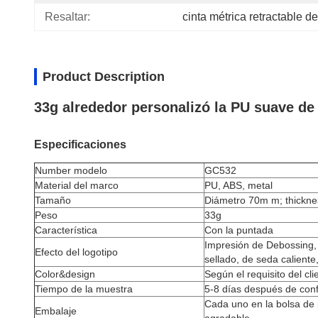
Resaltar:
cinta métrica retractable 
Product Description
33g alrededor personalizó la PU suave de 
Especificaciones
Number modelo
GC532
Material del marco
PU, ABS, metal
Tamaño
Diámetro 70m m; thick
Peso
33g
Característica
Con la puntada
Impresión de Debossing, 
Efecto del logotipo
sellado, de seda caliente,
Color&design
Según el requisito del cli
Tiempo de la muestra
5-8 días después de con
Cada uno en la bolsa de
Embalaje