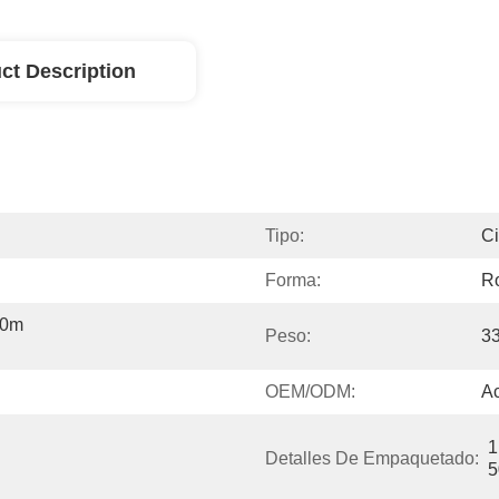
ct Description
Tipo:
Ci
Forma:
R
0m 
Peso:
3
OEM/ODM:
A
1
Detalles De Empaquetado:
5