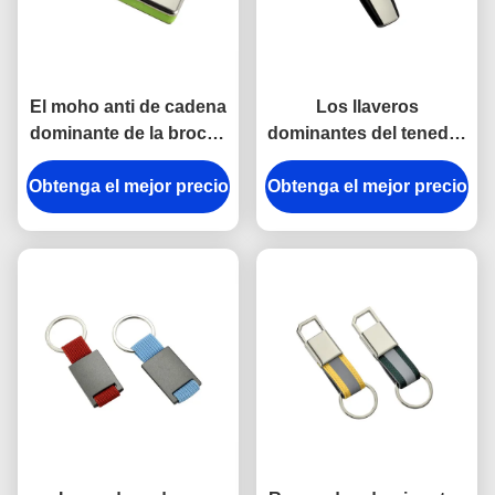
El moho anti de cadena
Los llaveros
dominante de la broche
dominantes del tenedor
del tenedor del metal de
del metal plástico del
Obtenga el mejor precio
la aleación del cinc del
Obtenga el mejor precio
ABS del trapezoide
gancho grabó llaveros
platean el
del metal
electrochapado