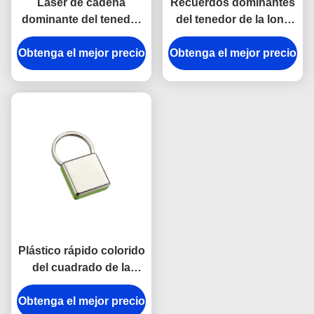
Laser de cadena
Recuerdos dominantes
dominante del tenedor
del tenedor de la lona
del metal del rectángulo
brillante del grueso del
Obtenga el mejor precio
que graba el regalo del
Obtenga el mejor precio
llavero 9m m del
recuerdo de la lona
gancho de la broche del
metal de la correa
Plástico rápido colorido
del cuadrado de la
cadena dominante del
Obtenga el mejor precio
gancho del moho del