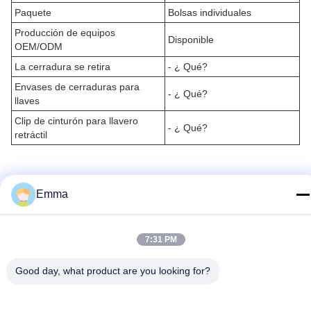
Paquete
Bolsas individuales
Producción de equipos
Disponible
OEM/ODM
La cerradura se retira
- ¿ Qué?
Envases de cerraduras para
- ¿ Qué?
llaves
Clip de cinturón para llavero
- ¿ Qué?
retráctil
Aplicaciones:
Emma
¿Está usted buscando una cerradura de llaves pequeña retráctil
duradera y confiable?Este porta llaves retráctil está hecho de
metal de alta calidad y está certificado ISO9001Está disponible
7:31 PM
en una variedad de formas para satisfacer sus necesidades.
También puede personalizarlo con su propio logotipo. Tiene una
Good day, what product are you looking for?
cantidad mínima de pedido de 500 y se vende al precio de
fábrica.Está envasado en una bolsa de polietileno para
protección.La entrega generalmente toma entre 45-55 días y el