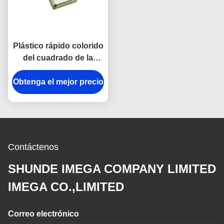
Plástico rápido colorido
del cuadrado de la
cadena dominante del
Obtenga el mejor precio
gancho del moho del
metal del tenedor anti
de la cadena dominante
Contáctenos
SHUNDE IMEGA COMPANY LIMITED
IMEGA CO.,LIMITED
Correo electrónico