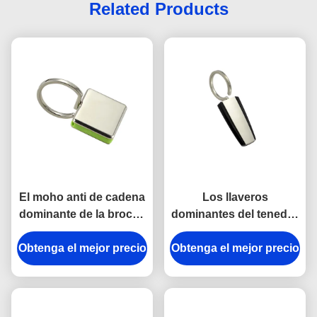
Related Products
El moho anti de cadena
Los llaveros
dominante de la broche
dominantes del tenedor
del tenedor del metal de
del metal plástico del
Obtenga el mejor precio
la aleación del cinc del
Obtenga el mejor precio
ABS del trapezoide
gancho grabó llaveros
platean el
del metal
electrochapado