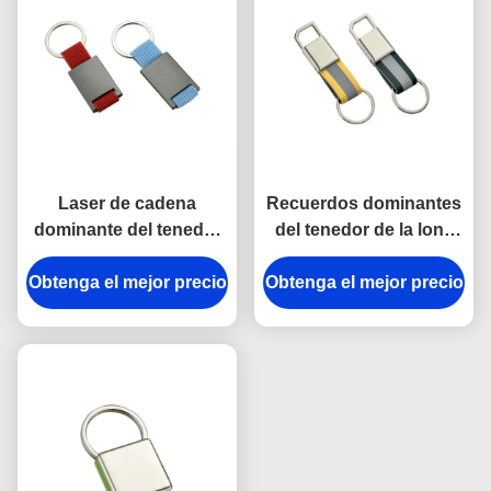
Laser de cadena
Recuerdos dominantes
dominante del tenedor
del tenedor de la lona
del metal del rectángulo
brillante del grueso del
Obtenga el mejor precio
que graba el regalo del
Obtenga el mejor precio
llavero 9m m del
recuerdo de la lona
gancho de la broche del
metal de la correa