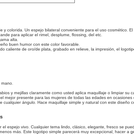
y colorida. Un espejo bilateral conveniente para el uso cosmético. El 
nde para aplicar el rimel, desplume, flossing, del etc.
gama alta.
ueño buen humor con este color favorable.
do caliente de oro/de plata, grabado en relieve, la impresión, el logoti
u mano.
labios y mejillas claramente como usted aplica maquillaje o limpiar su c
 el mejor presente para las mujeres de todas las edades en ocasiones 
e de cualquier ángulo. Hace maquillaje simple y natural con este dise
es
l espejo vivo. Cualquier tema lindo, clásico, elegante, fresco se pued
 menos más. Este logotipo simple parecerá muy excepcional, hacer a gen