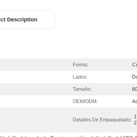
ct Description
Forma:
C
Lados:
D
Tamaño:
6
OEM/ODM:
A
1
Detalles De Empaquetado:
2