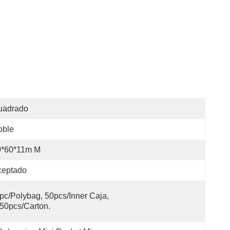
uadrado
oble
0*60*11m M
ceptado
pc/polybag, 50pcs/inner Caja, 
50pcs/carton.