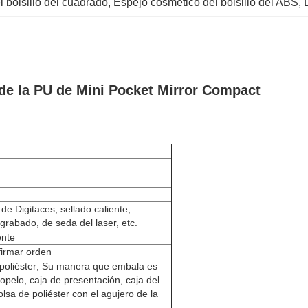
 bolsillo del cuadrado
, 
Espejo cosmético del bolsillo del ABS
, 
de la PU de Mini Pocket Mirror Compact
e Digitaces, sellado caliente,
grabado, de seda del laser, etc.
ente
firmar orden
 poliéster; Su manera que embala es
iopelo, caja de presentación, caja del
olsa de poliéster con el agujero de la