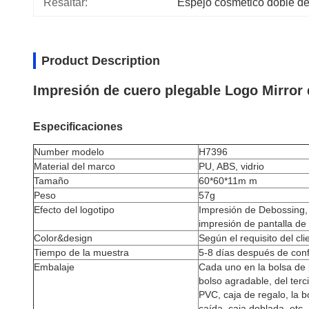
Resaltar:
Espejo cosmético doble del
Product Description
Impresión de cuero plegable Logo Mirror 
Especificaciones
Number modelo
H7396
Material del marco
PU, ABS, vidrio
Tamaño
60*60*11m m
Peso
57g
Efecto del logotipo
Impresión de Debossing, d
impresión de pantalla de 
Color&design
Según el requisito del cli
Tiempo de la muestra
5-8 días después de con
Embalaje
Cada uno en la bolsa de
bolso agradable, del terc
PVC, caja de regalo, la b
caída, caja doblada, etc.