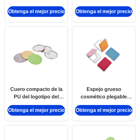
Color pequeño del
Obtenga el mejor precio
Obtenga el mejor precio
espejo del grueso
cosmético de
Debossing 10m m
Cuero compacto de la
Espejo grueso
PU del logotipo del
cosmético plegable
espejo del maquillaje
rectangular del viaje del
Obtenga el mejor precio
Obtenga el mejor precio
del ABS de la ronda
espejo 11m m del
plegable de cristal del
bolsillo de la PU
espejo 11m m
pequeño