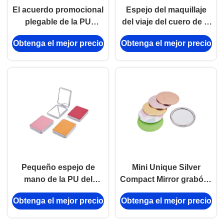
El acuerdo promocional
Espejo del maquillaje
plegable de la PU
del viaje del cuero de la
duplica el espejo del
PU del espejo de Mini
Obtenga el mejor precio
Obtenga el mejor precio
maquillaje del bolsillo
Pantone Metal Cosmetic
del sellado de oro
Pocket
Pequeño espejo de
Mini Unique Silver
mano de la PU del
Compact Mirror grabó el
bolsillo del espejo 11m
metal Logo Single Sides
Obtenga el mejor precio
Obtenga el mejor precio
m del rectángulo
de Debossing
cosmético plegable de