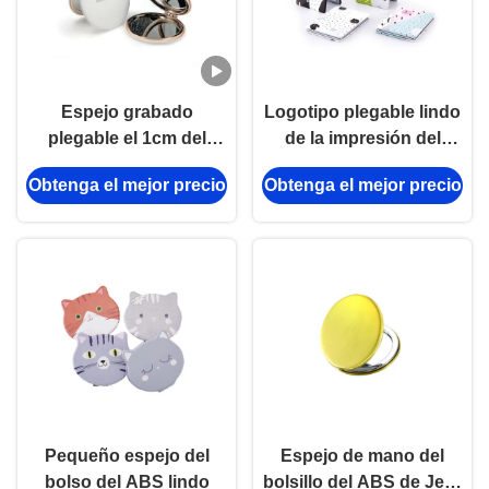
Espejo grabado
Logotipo plegable lindo
plegable el 1cm del
de la impresión del
bolsillo de Rose Gold
regalo del recuerdo del
Obtenga el mejor precio
Obtenga el mejor precio
Metal Compact Mirror
espejo cosmético del
densamente
bolsillo del rectángulo
Pequeño espejo del
Espejo de mano del
bolso del ABS lindo
bolsillo del ABS de Jelly