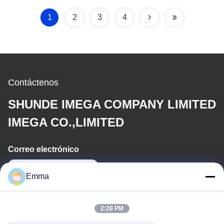
la PU
1
2
3
4
Contáctenos
SHUNDE IMEGA COMPANY LIMITED
IMEGA CO.,LIMITED
Correo electrónico
sales8@imega.cn
Emma
Nuestra Dirección
2:28 PM