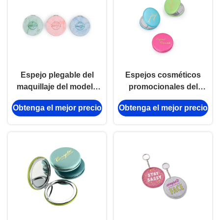
Espejo plegable del
Espejos cosméticos
maquillaje del modelo
promocionales del
del espejo de la PU del
bolso del acuerdo de la
Obtenga el mejor precio
Obtenga el mejor precio
grueso compacto de
PU del espejo del
plata de mármol del
bolsillo de Macaron
ABS 10m m