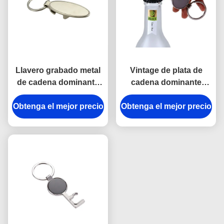
Llavero grabado metal
Vintage de plata de
de cadena dominante
cadena dominante
personalizado elipse de
personalizado forma
Obtenga el mejor precio
la aleación del cinc del
Obtenga el mejor precio
dominante del
abrebotellas
abrebotellas del metal