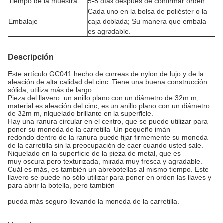
Tiempo de la muestra
5-8 días después de confirmar orden
Cada uno en la bolsa de poliéster o la
Embalaje
caja doblada; Su manera que embala
es agradable.
Descripción
Este artículo GC041 hecho de
correas
de nylon de lujo y de
la
aleación de alta calidad del cinc. Tiene una buena construcción
sólida, utiliza más de largo.
Pieza del llavero: un anillo plano con un diámetro de 32m m,
material es aleación del cinc, es un anillo plano con un diámetro
de 32m m, niquelado brillante en la superficie.
Hay una ranura circular en el centro, que se puede utilizar para
poner su moneda de la carretilla. Un pequeño imán
redondo dentro de la ranura puede fijar firmemente su moneda
de la carretilla sin la preocupación de caer cuando usted sale.
Niquelado en la superficie de la pieza de metal, que es
muy oscura pero texturizada, mirada muy fresca y agradable.
Cuál es más, es también un abrebotellas al mismo tiempo. Este
llavero se puede no sólo utilizar para poner en orden las llaves y
para abrir la botella, pero también
pueda más seguro llevando la moneda de la carretilla.