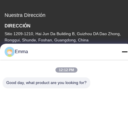
Nuestra Dirección
DIRECCIÓN
Sitio 1209-1210, Hai Jun Da Building B, Guizhou DA Dao Zhong,
Ronggui, Shunde, Foshan, Guangdong, China
Tel
Emma
86-15816904632
12:12 PM
Good day, what product are you looking for?
Política de privacidad
|
Mapa del Sitio
China buena calidad Tenedor de cadena dominante del metal
Proveedor. Derecho de autor -2026 SHUNDE IMEGA COMPANY
LIMITED IMEGA CO.,LIMITED . Todos los derechos reservados.