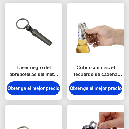
Laser negro del
Cubra con cinc el
abrebotellas del metal
recuerdo de cadena
de IMEGA que graba la
dominante grabado
Obtenga el mejor precio
cadena dominante del
Obtenga el mejor precio
aleación del rectángulo
sacacorchos del vino
del abrebotellas del
metal