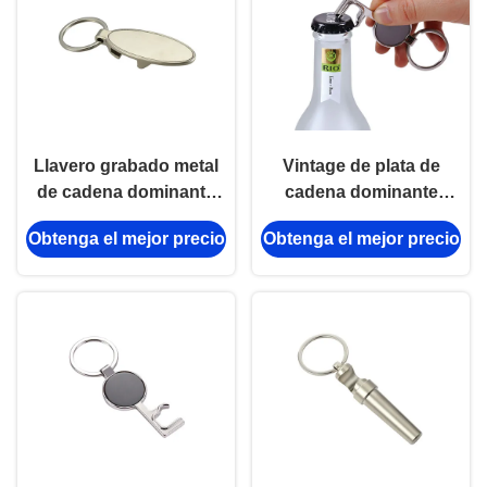
Llavero grabado metal
Vintage de plata de
de cadena dominante
cadena dominante
personalizado elipse de
personalizado forma
Obtenga el mejor precio
Obtenga el mejor precio
la aleación del cinc del
dominante del
abrebotellas
abrebotellas del metal