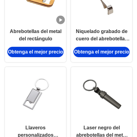
Abrebotellas del metal
Niquelado grabado de
del rectángulo
cuero del abrebotellas
del metal de la PU con
Obtenga el mejor precio
Obtenga el mejor precio
el llavero de la aleación
del cinc
Llaveros
Laser negro del
personalizados
abrebotellas del metal