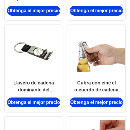
rectángulo del recuerdo
de IMEGA que graba la
Obtenga el mejor precio
Obtenga el mejor precio
cadena dominante del
sacacorchos del vino
Llavero de cadena
Cubra con cinc el
dominante del
recuerdo de cadena
abrebotellas de la
dominante grabado
Obtenga el mejor precio
Obtenga el mejor precio
moneda de la carretilla
aleación del rectángulo
de las compras del
del abrebotellas del
tenedor del metal de
metal
nylon de la PU