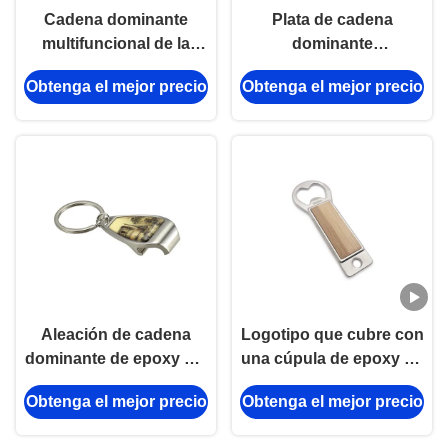
Cadena dominante
Plata de cadena
multifuncional de la
dominante
forma del vintage del
multifuncional 17m m
Obtenga el mejor precio
Obtenga el mejor precio
abrebotellas de la
del tenedor de la llave
cerveza de la aleación
del abrebotellas del
dominante del cinc
metal
Aleación de cadena
Logotipo que cubre con
dominante de epoxy del
una cúpula de epoxy de
cinc del vintage del
madera de cadena
Obtenga el mejor precio
Obtenga el mejor precio
abrebotellas del vino
dominante
del metal que cubre con
personalizado del