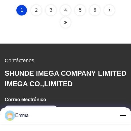
una cúpula
abrebotellas del metal
del rectángulo
1
2
3
4
5
6
Contáctenos
SHUNDE IMEGA COMPANY LIMITED
IMEGA CO.,LIMITED
Correo electrónico
sales8@imega.cn
Emma