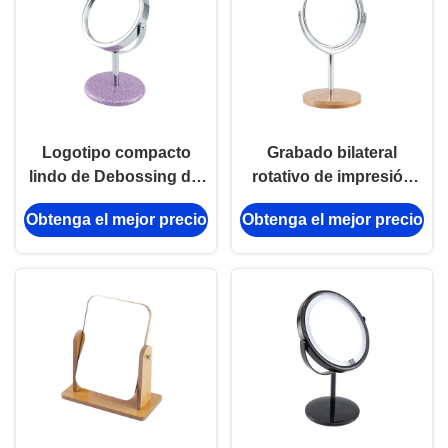
Logotipo compacto
Grabado bilateral
lindo de Debossing del
rotativo de impresión
espejo del espejo
ULTRAVIOLETA del
Obtenga el mejor precio
Obtenga el mejor precio
cosmético de cuero de
laser de vidrio del
la tabla de la PU
espejo del espejo
pequeño
redondo del maquillaje