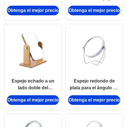
bilateral del espejo del
la tabla de Eco echa a
Obtenga el mejor precio
Obtenga el mejor precio
maquillaje del círculo de
un lado bambú de
la PU
escritorio de madera del
espejo
Espejo echado a un
Espejo redondo de
lado doble del
plata para el ángulo de
maquillaje de la mesa
cristal echado a un lado
Obtenga el mejor precio
Obtenga el mejor precio
redonda del rectángulo
doble rotativo del
rotativo de madera del
espejo del maquillaje
espejo