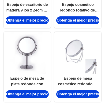
Espejo de escritorio de
Espejo cosmético
madera 9 los x 24cm de
redondo rotativo del
la tabla de la haya
pequeño espejo
Obtenga el mejor precio
Obtenga el mejor precio
cosmética rectangular
redondo de cuero del
rotativa del espejo
maquillaje de la PU
Espejo de mesa de
Espejo de mesa
plata redonda con
cosmético redondo de
diseño ajustable
doble cara de cuero de
Obtenga el mejor precio
Obtenga el mejor precio
PU con función
giratoria