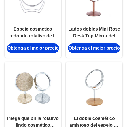
Espejo cosmético
Lados dobles Mini Rose
redondo rotativo de la
Desk Top Mirror del
tabla 360 grados de
espejo cosmético
Obtenga el mejor precio
Obtenga el mejor precio
ángulo ajustable de
rotativo redondo de la
plata
tabla
Imega que brilla rotativo
El doble cosmético
lindo cosmético
amistoso del espejo de